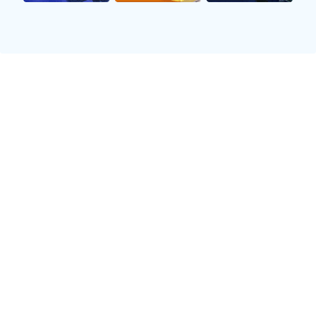
查看更多
核心产品
CORE PRODUCTS