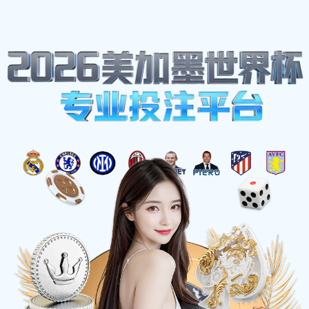
网站地图
博鱼(boyu·中国)官方网站-BOYUSPORTS
☰
站点关键词：
,
,
,
博鱼
博鱼boyu
博鱼boyu体育
博鱼boyu官网
描述：
博鱼(boyu·中国)官方网站-BOYUSPORTS - 🧧🧧😄😄✅博鱼体育
✅【hnxywhcmyxgs.com】是博鱼(boyu·中国)官方网站-
BOYUSPORTS。我们致力于为用户提供权威的体育资讯、精彩的赛事
报道和丰富的互动体验。博鱼体育，以专业视角解读体育，用热情服务