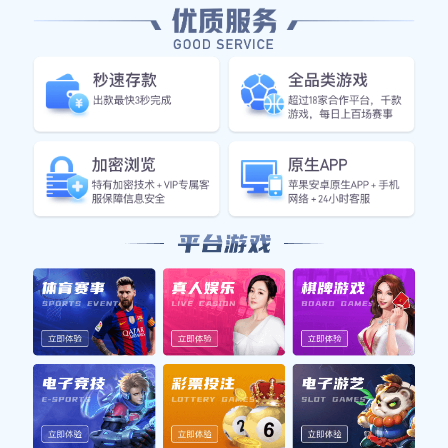
科普：了解博鱼和博鱼boyu
时间：
2026-06-12
浏览：
68
上
回列表
一
博鱼boyu官网：体育资讯的权威···
时间：
2026-06-11
浏览：
68
条
：
联
想
下
博鱼(boyu·中国)官方网站-BOYUSPORTS - 🧧🧧😄😄✅
一
育资讯、精彩的赛事报道和丰富的互动体验。博鱼体育，以专业
条
：
友情链接:
没
有