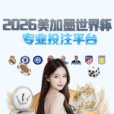
网站地图
博鱼(boyu·中国)
首页
关于
官方网站-
BOYUSPORTS
当前位置
>
首页
>
客户案例