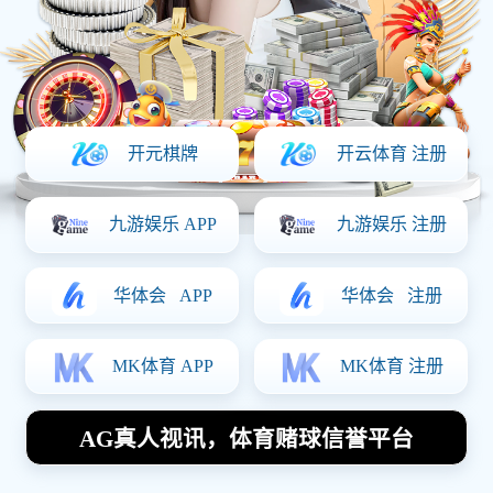
机械零件
车床件
2025-05-28
2025-05-28
>
>
数控加工件