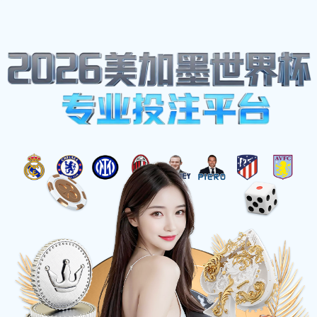
网站地图
博鱼(boyu·中国)
首页
关于
官方网站-
BOYUSPORTS
当前位置
>
首页
>
产品中心
>
机械设备零件