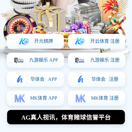
产品详情
上一篇：
一次性口罩机配件
下一篇：
机械零件