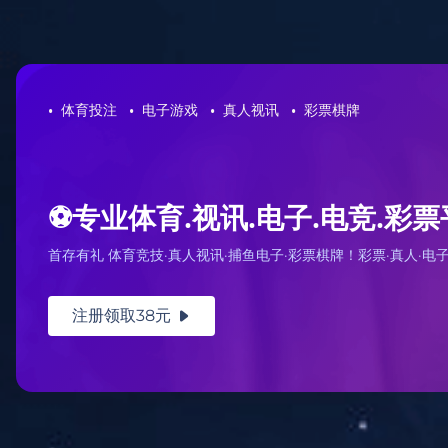
网站地图
博鱼(boyu·中国)
首页
官方网站-
BOYUSPORTS