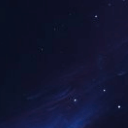
外，许多博鱼和博鱼boyu的游戏还支持在
誉。
博鱼和博鱼boyu也具有很高的教育价值。
力，同时也能激发玩家对电子游戏的兴趣和热
丰富自己的生活。
总之，博鱼和博鱼boyu都是非常有趣且富
都能给玩家带来无尽的乐趣和收获。如果你喜
欢上它们的！