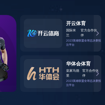
新闻资讯
联系我们