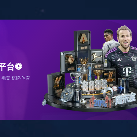
关于我们
产品中心
生产能力
客户案例