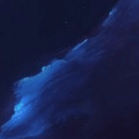
时间：
2026-07-02
浏览：
418
cnc加工件表面加工方法选择要考···
时间：
2025-05-28
浏览：
418