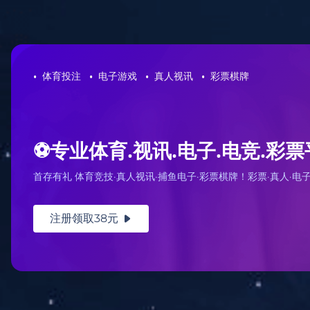
网站地图
博鱼(boyu·中国)
首页
官方网站-
BOYUSPORTS