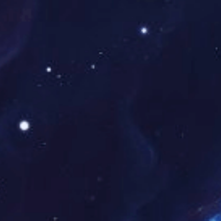
供了丰富的最新体育资讯。无论是足球、篮球、网球还是冰上运
赛事的追踪需求。在这里，您可以第一时间了解到比赛的实时比
新闻是不可或缺的。博鱼boyu官网就致力于提供最权威、最
的比赛结果，还是国际足坛的最新转会动态，这里都有您想要
富的体育视频资源。无论是精彩的比赛回放，还是专业的解说评
解比赛的精髓。