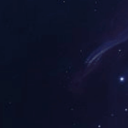
博鱼boyu官网作为体育迷们的聚集地，提
动，博鱼boyu官网都能满足您对各种体育
分、精彩瞬间以及球员的最新动态。
对于热爱体育的朋友们来说，了解最新的体育
及时的体育新闻报道。无论您关心的是国家队
的信息。
除了新闻资讯，博鱼boyu官网还提供了丰
论，都能让您在观看比赛的同时，更深入地理