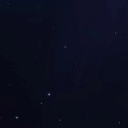
博鱼(boyu·中国)官方网站-BOYUSPORTS - 🧧
育资讯、精彩的赛事报道和丰富的互动体验。博鱼体
友情链接:
产品中心
新闻资讯
钉箱机零件
公司新闻
机械设备零件
行业资讯
夹具治具零件
常见问题