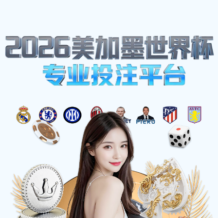
网站地图
博鱼(boyu·中国)
首页
关于
官方网站-
BOYUSPORTS
当前位置
>
首页
>
产品中心
>
夹具治具零件