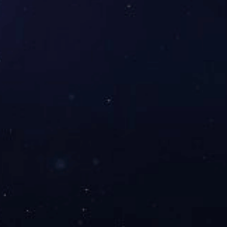
😄😄✅博鱼体育✅【hnxywhcmyxgs.com】是博鱼(boyu·中
育，以专业视角解读体育，用热情服务连接用户，邀您共享体育
快捷导航
联系我们
111 0000 1
关于我们
客户案例
地址：
广东省东莞市麻涌
生产能力
联系我们