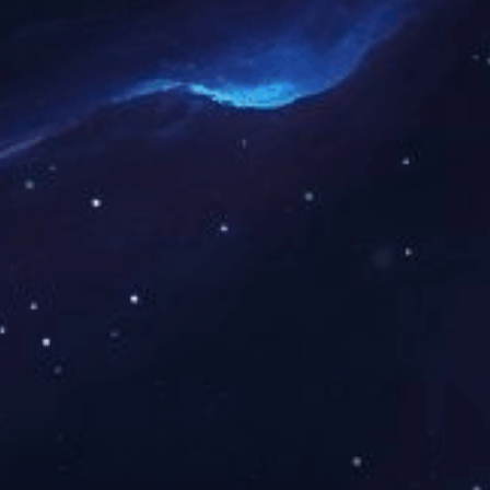
Recommended Products
自动化设备零件