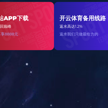
全自动绕线机配件