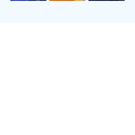
通
常
用
于
电
子
产
品
的
外
部
充
电
，
像