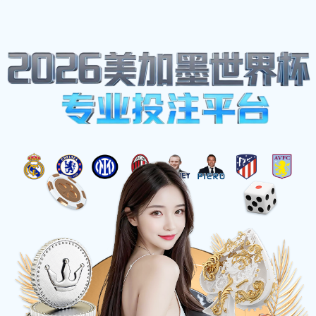
网站地图
博鱼(boyu·中国)
首页
关于
官方网站-
BOYUSPORTS
当前位置
>
首页
>
新闻资讯
>
行业资讯
公司新闻
行业资讯
常见问题