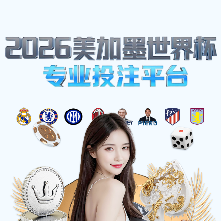
网站地图
博鱼(boyu·中国)
首页
关于
官方网站-
BOYUSPORTS
当前位置
>
首页
>
产品中心
>
自动化设备零件