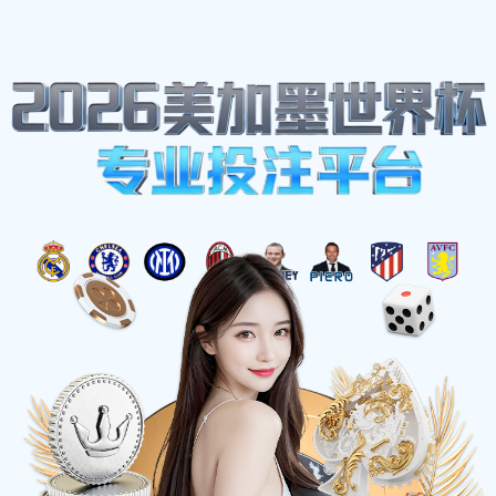
网站地图
博鱼(boyu·中国)
首页
关于
官方网站-
BOYUSPORTS
当前位置
>
首页
>
产品中心
>
自动化设备零件