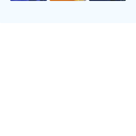
书
长
曾
表
示
，
进
入"
十
二
五"
如
果
企
业